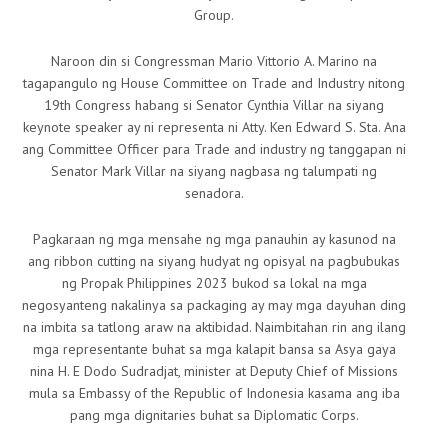
Group.
Naroon din si Congressman Mario Vittorio A. Marino na
tagapangulo ng House Committee on Trade and Industry nitong
19th Congress habang si Senator Cynthia Villar na siyang
keynote speaker ay ni representa ni Atty. Ken Edward S. Sta. Ana
ang Committee Officer para Trade and industry ng tanggapan ni
Senator Mark Villar na siyang nagbasa ng talumpati ng
senadora.
Pagkaraan ng mga mensahe ng mga panauhin ay kasunod na
ang ribbon cutting na siyang hudyat ng opisyal na pagbubukas
ng Propak Philippines 2023 bukod sa lokal na mga
negosyanteng nakalinya sa packaging ay may mga dayuhan ding
na imbita sa tatlong araw na aktibidad. Naimbitahan rin ang ilang
mga representante buhat sa mga kalapit bansa sa Asya gaya
nina H. E Dodo Sudradjat, minister at Deputy Chief of Missions
mula sa Embassy of the Republic of Indonesia kasama ang iba
pang mga dignitaries buhat sa Diplomatic Corps.