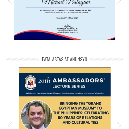
ITDI backend innovation Michael
michael phivolcs cert
PATALASTAS AT ANUNSYO