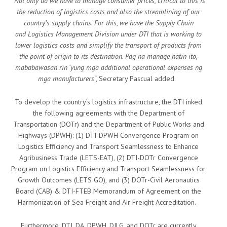
“
Not only do we have to manage consumer prices, critical to this is
the reduction of logistics costs and also the streamlining of our
country’s supply chains. For this, we have the Supply Chain
and
Logistics Management Division under DTI that is working to
lower logistics costs and simplify the transport of products from
the point of origin to its destination. Pag na manage natin ito,
mababawasan rin ‘yung mga additional operational expenses ng
mga manufacturers
“, Secretary Pascual added.
To develop the country’s logistics infrastructure, the DTI inked
the following agreements with the Department of
Transportation (DOTr) and the Department of Public Works and
Highways (DPWH): (1) DTI-DPWH Convergence Program on
Logistics Efficiency and Transport Seamlessness to Enhance
Agribusiness Trade (LETS-EAT), (2) DTI-DOTr Convergence
Program on Logistics Efficiency and Transport Seamlessness for
Growth Outcomes (LETS GO), and (3) DOTr-Civil Aeronautics
Board (CAB) & DTI-FTEB Memorandum of Agreement on the
Harmonization of Sea Freight and Air Freight Accreditation.
Furthermore, DTI, DA, DPWH, DILG, and DOTr are currently