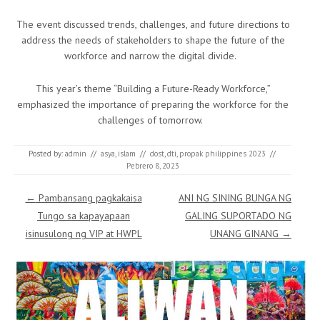
The event discussed trends, challenges, and future directions to
address the needs of stakeholders to shape the future of the
workforce and narrow the digital divide.
This year’s theme “Building a Future-Ready Workforce,”
emphasized the importance of preparing the workforce for the
challenges of tomorrow.
Posted by:
admin
//
asya
,
islam
//
dost
,
dti
,
propak philippines 2023
//
Pebrero 8, 2023
Post navigation
←
Pambansang pagkakaisa
ANI NG SINING BUNGA NG
Tungo sa kapayapaan
GALING SUPORTADO NG
isinusulong ng VIP at HWPL
UNANG GINANG
→