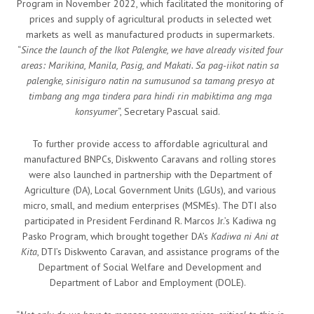
Program in November 2022, which facilitated the monitoring of
prices and supply of agricultural products in selected wet
markets as well as manufactured products in supermarkets.
“
Since the launch of the Ikot Palengke, we have already visited four
areas: Marikina, Manila, Pasig, and Makati. Sa pag-iikot natin sa
palengke, sinisiguro natin na sumusunod sa tamang presyo at
timbang ang mga tindera para hindi rin mabiktima ang mga
konsyumer
“, Secretary Pascual said.
To further provide access to affordable agricultural and
manufactured BNPCs, Diskwento Caravans and rolling stores
were also launched in partnership with the Department of
Agriculture (DA), Local Government Units (LGUs), and various
micro, small, and medium enterprises (MSMEs). The DTI also
participated in President Ferdinand R. Marcos Jr.’s Kadiwa ng
Pasko Program, which brought together DA’s
Kadiwa ni Ani at
Kita
, DTI’s Diskwento Caravan, and assistance programs of the
Department of Social Welfare and Development and
Department of Labor and Employment (DOLE).