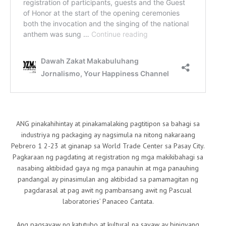
ANG pinakahihintay at pinakamalaking pagtitipon sa bahagi sa
industriya ng packaging ay nagsimula na nitong nakaraang
Pebrero 1 2-23 at ginanap sa World Trade Center sa Pasay City.
Pagkaraan ng pagdating at registration ng mga makikibahagi sa
nasabing aktibidad gaya ng mga panauhin at mga panauhing
pandangal ay pinasimulan ang aktibidad sa pamamagitan ng
pagdarasal at pag awit ng pambansang awit ng Pascual
laboratories’ Panaceo Cantata.
Ang pagsayaw ng katutubo at kultural na sayaw ay binigyang