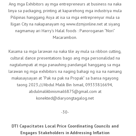
Ang mga Exhibitors ay mga entrepreneurs at business na naka
linya sa packaging, printing at kaparehong mga industriya mula
Pilipinas hanggang Asya at isa sa mga entreprenyur mula sa
Iligan City na nakapanayam ng www.dzmjonline.net at siyang
nagmamay ari Harry’s Halal foods : Panoroganan “Nori”
Macarambon.
Kasama sa mga larawan na naka tile ay mula sa ribbon cutting,
cultural dance presentations bago ang mga personalidad na
nagtalumpati at mga panauhing pandangal hanggang sa mga
larawan ng mga exhibitors na naging bahagi ng isa na namang
makasaysayan at “Pak na pak na Propak” sa bansa ngayong
taong 2023.///Abdul Malik Bin Ismail, 09333816694,
abdulmalikbinismail6875@gmail.com at
konekted@diaryongtagalog.net
-30-
DTI Capacitates Local Price Coordinating Councils and
Engages Stakeholders in Addressing Inflation