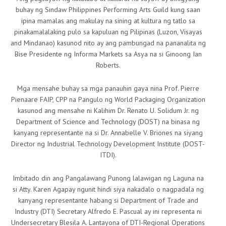
buhay ng Sindaw Philippines Performing Arts Guild kung saan
ipina mamalas ang makulay na sining at kultura ng tatlo sa
pinakamalalaking pulo sa kapuluan ng Pilipinas (Luzon, Visayas
and Mindanao) kasunod nito ay ang pambungad na pananalita ng
Bise Presidente ng Informa Markets sa Asya na si Ginoong Ian
Roberts.
Mga mensahe buhay sa mga panauhin gaya nina Prof. Pierre
Pienaare FAIP, CPP na Pangulo ng World Packaging Organization
kasunod ang mensahe ni Kalihim Dr. Renato U. Solidum Jr. ng
Department of Science and Technology (DOST) na binasa ng
kanyang representante na si Dr. Annabelle V. Briones na siyang
Director ng Industrial Technology Development Institute (DOST-
ITDI).
Imbitado din ang Pangalawang Punong lalawigan ng Laguna na
si Atty. Karen Agapay ngunit hindi siya nakadalo o nagpadala ng
kanyang representante habang si Department of Trade and
Industry (DTI) Secretary Alfredo E. Pascual ay ini representa ni
Undersecretary Blesila A. Lantayona of DTI-Regional Operations