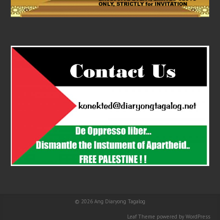
© 2026
Ang Diaryong Tagalog
Leaf Theme
powered by
WordPress