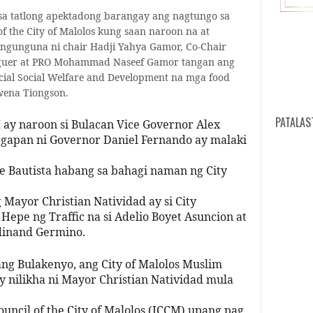
 sa tatlong apektadong barangay ang nagtungo sa
of the City of Malolos kung saan naroon na at
angunguna ni chair Hadji Yahya Gamor, Co-Chair
laguer at PRO Mohammad Naseef Gamor tangan ang
cial Social Welfare and Development na mga food
HW
ena Tiongson.
PATALAS
 ay naroon si Bulacan Vice Governor Alex
ggapan ni Governor Daniel Fernando ay malaki
e Bautista habang sa bahagi naman ng City
 Mayor Christian Natividad ay si City
Hepe ng Traffic na si Adelio Boyet Asuncion at
rdinand Germino.
g Bulakenyo, ang City of Malolos Muslim
y nilikha ni Mayor Christian Natividad mula
digit
cert
mich
Abdu
ITD
Mic
FB
3
ouncil of the City of Malolos (ICCM) upang pag