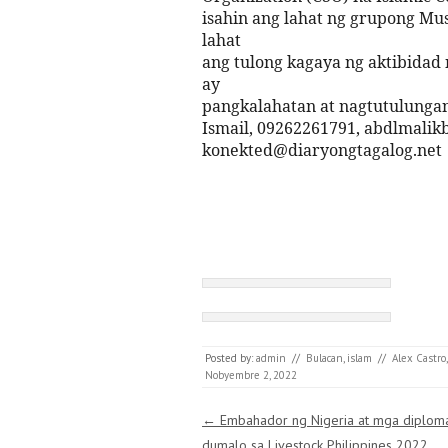
isahin ang lahat ng grupong Mu
lahat
ang tulong kagaya ng aktibidad 
ay
pangkalahatan at nagtutulunga
Ismail, 09262261791, abdlmalik
konekted@diaryongtagalog.net
Posted by:
admin
//
Bulacan
,
islam
//
Alex Castro
Nobyembre 2, 2022
Post navigation
←
Embahador ng Nigeria at mga diplom
dumalo sa Livestock Philippines 2022