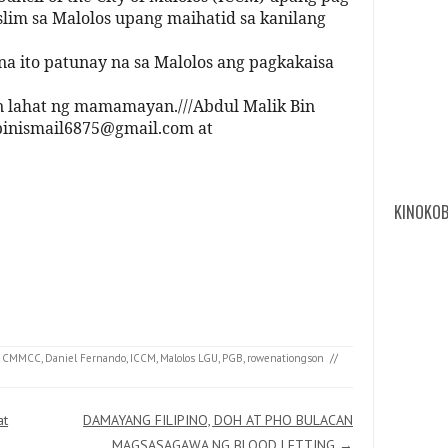
slim sa Malolos upang maihatid sa kanilang
na ito patunay na sa Malolos ang pagkakaisa
n lahat ng mamamayan.///Abdul Malik Bin
binismail6875@gmail.com at
KINOKOB
,
CMMCC
,
Daniel Fernando
,
ICCM
,
Malolos LGU
,
PGB
,
rowenationgson
//
at
DAMAYANG FILIPINO, DOH AT PHO BULACAN
MAGSASAGAWA NG BLOOD LETTING
→