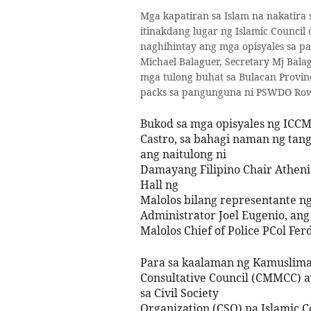
Mga kapatiran sa Islam na nakatira
itinakdang lugar ng Islamic Council 
naghihintay ang mga opisyales sa p
Michael Balaguer, Secretary Mj Ba
mga tulong buhat sa Bulacan Provin
packs sa pangunguna ni PSWDO Row
Bukod sa mga opisyales ng ICCM
Castro, sa bahagi naman ng tan
ang naitulong ni
Damayang Filipino Chair Atheni
Hall ng
Malolos bilang representante ng
Administrator Joel Eugenio, ang 
Malolos Chief of Police PCol Fe
Para sa kaalaman ng Kamusliman
Consultative Council (CMMCC) a
sa Civil Society
Organization (CSO) na Islamic C