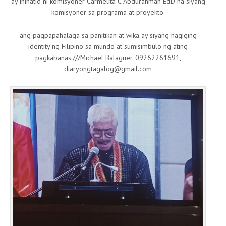
ay inihatid ni komisyoner Carmelita C Abdurahman EdD na siyang
komisyoner sa programa at proyekto.
ang pagpapahalaga sa panitikan at wika ay siyang nagiging
identity ng Filipino sa mundo at sumisimbulo ng ating
pagkabanas.///Michael Balaguer, 09262261691,
diaryongtagalog@gmail.com