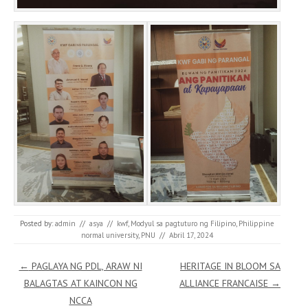
Posted by:
admin
//
asya
//
kwf
,
Modyul sa pagtuturo ng Filipino
,
Philippine
normal university
,
PNU
//
Abril 17, 2024
Post navigation
←
PAGLAYA NG PDL, ARAW NI
HERITAGE IN BLOOM SA
BALAGTAS AT KAINCON NG
ALLIANCE FRANCAISE
→
NCCA