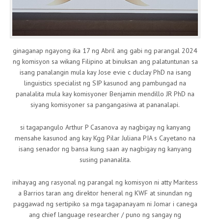
ginaganap ngayong ika 17 ng Abril ang gabi ng parangal 2024
ng komisyon sa wikang Filipino at binuksan ang palatuntunan sa
isang panalangin mula kay Jose evie c duclay PhD na isang
linguistics specialist ng SIP kasunod ang pambungad na
panalalita mula kay komisyoner Benjamin mendillo JR PhD na
siyang komisyoner sa pangangasiwa at pananalapi.
si tagapangulo Arthur P Casanova ay nagbigay ng kanyang
mensahe kasunod ang kay Kgg Pilar Juliana PIA s Cayetano na
isang senador ng bansa kung saan ay nagbigay ng kanyang
susing pananalita.
inihayag ang rasyonal ng parangal ng komisyon ni atty Maritess
a Barrios taran ang direktor heneral ng KWF at sinundan ng
paggawad ng sertipiko sa mga tagapanayam ni Jomar i canega
ang chief language researcher / puno ng sangay ng