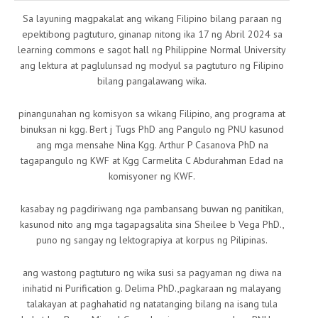
Sa layuning magpakalat ang wikang Filipino bilang paraan ng
epektibong pagtuturo, ginanap nitong ika 17 ng Abril 2024 sa
learning commons e sagot hall ng Philippine Normal University
ang lektura at paglulunsad ng modyul sa pagtuturo ng Filipino
bilang pangalawang wika.
pinangunahan ng komisyon sa wikang Filipino, ang programa at
binuksan ni kgg. Bert j Tugs PhD ang Pangulo ng PNU kasunod
ang mga mensahe Nina Kgg. Arthur P Casanova PhD na
tagapangulo ng KWF at Kgg Carmelita C Abdurahman Edad na
komisyoner ng KWF.
kasabay ng pagdiriwang nga pambansang buwan ng panitikan,
kasunod nito ang mga tagapagsalita sina Sheilee b Vega PhD.,
puno ng sangay ng lektograpiya at korpus ng Pilipinas.
ang wastong pagtuturo ng wika susi sa pagyaman ng diwa na
inihatid ni Purification g. Delima PhD.,pagkaraan ng malayang
talakayan at paghahatid ng natatanging bilang na isang tula