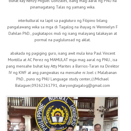
buhat kay Renzy Miguel Gonzales, isang mag-aaral ng PNU na
pinamagatang Talas ng yamang wika.
interkultural na lapit sa pagtuturo ng Filipino bilang
pangalawang wika sa mga di Tagalog na ihayag ni Wennielyn F
Dahilan PhD., pagkatapos muli ng isang malayang talakayan at
pormal na paglulunsad ng aklat.
abakada ng pagiging guro, isang awit mula kina Paul Vincent
Montilla at AC Perez ng MAMULAT mga mag aaral ng PNU., isa
pang mensahe buhat kay Atty Marites a Barrios-Taran na Direktor
IV ng KWF at ang pangwakas na mensahe ni Joel c Malabanan
PhD., puno ng PNU Language study center.///Michael
Balaguer,09262261791, diaryongtagalog@gmail.com