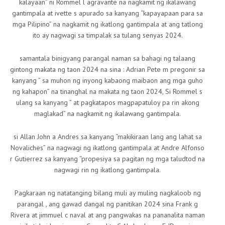
kalayaan” ni Rommel l agravante na nagkamit ng ikalawang
gantimpala at ivette s apurado sa kanyang “kapayapaan para sa
mga Pilipino” na nagkamit ng ikatlong gantimpala at ang tatlong
ito ay nagwagi sa timpalak sa tulang senyas 2024.
samantala binigyang parangal naman sa bahagi ng talaang
gintong makata ng taon 2024 na sina : Adrian Pete m pregonir sa
kanyang ” sa muhon ng inyong kabaong maibaon ang mga guho
ng kahapon” na tinanghal na makata ng taon 2024, Si Rommel s
ulang sa kanyang ” at pagkatapos magpapatuloy pa rin akong
maglakad” na nagkamit ng ikalawang gantimpala.
si Allan John a Andres sa kanyang “makikiraan lang ang lahat sa
Novaliches” na nagwagi ng ikatlong gantimpala at Andre Alfonso
r Gutierrez sa kanyang “propesiya sa pagitan ng mga taludtod na
nagwagi rin ng ikatlong gantimpala.
Pagkaraan ng natatanging bilang muli ay muling nagkaloob ng
parangal , ang gawad dangal ng panitikan 2024 sina Frank g
Rivera at jimmuel c naval at ang pangwakas na pananalita naman