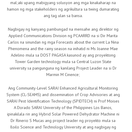
mal;aki upang mabigyang solusyon ang mga kinakaharap na
hamon ng mga stakeholders ng agrikultura sa twing dumarating
ang tag ulan sa bansa.
Nagbigay ng kanyang pambungad na mensahe ang direktor ng
Applied Communications Division ng PCAARRD na si Dir Marita
Carlos na sinundan ng mga Forecasts about the current La Nina
Phenomena and the rainy season na inihatid ni Ms Joanne Mae
Adelino mula sa DOST PAGASA kasunod ay ang proyektong
Tower Garden technology mula sa Central Luzon State
university sa pangunguna ng kanilang Project Leader na si Dr
Marmin M Cinence;
Ang Community-Level SARAI Enhanced Agricultural Monitoring
System (CL-SEAMS) and dissemination of Crop Advisories at ang
SARAI Pest Identification Technology (SPIDTECH) ni Prof Moises
A Dorado SARAI University of the Philippines Los Banos,
ipinakilala rin ang Hybrid Solar Powered Dehydrator Machine ni
Dr Rinerio S Mucas ang project leader ng proyekto mula sa
Iloilo Science and Technology University at ang nagbigay ng