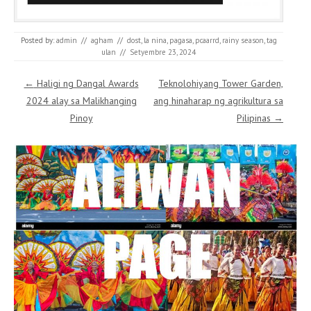
Posted by:
admin
//
agham
//
dost
,
la nina
,
pagasa
,
pcaarrd
,
rainy season
,
tag
ulan
//
Setyembre 23, 2024
Post navigation
←
Haligi ng Dangal Awards
Teknolohiyang Tower Garden,
2024 alay sa Malikhanging
ang hinaharap ng agrikultura sa
Pinoy
Pilipinas
→