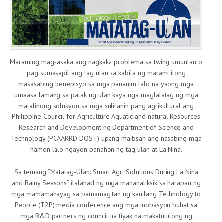
Maraming magsasaka ang nagkaka problema sa twing umuulan o
pag sumasapit ang tag ulan sa kabila ng marami itong
masasabing benepisyo sa mga pananim lalo na yaong mga
umaasa lamang sa patak ng ulan kaya nga maglalatag ng mga
matalinong solusyon sa mga suliranin pang agrikultural ang
Philippine Council for Agriculture Aquatic and natural Resources
Research and Development ng Department of Science and
Technology (PCAARRD DOST) upang maibsan ang nasabing mga
hamon lalo ngayon panahon ng tag ulan at La Nina.
Sa temang “Matatag-Ulan: Smart Agri Solutions During La Nina
and Rainy Seasons” ilalahad ng mga mananaliksik sa harapan ng
mga mamamahayag sa pamamagitan ng kanilang Technology to
People (T2P) media conference ang mga inobasyon buhat sa
mga R&D partners ng council na tiyak na makatutulong ng