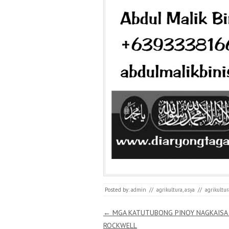
Posted by:
admin
//
agrikultura
,
asya
//
agrikultur
Post navigation
←
MGA KATUTUBONG PINOY NAGKAISA
ROCKWELL