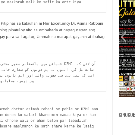
iye mazkorah malk ke safir ka antr kiya
ilipinas sa katauhan ni Her Excellency Dr. Asima Rabbani
ing pinatuloy nito sa embahada at napagusapan ang
gay para sa Tagalog Ummah na marapat gayahin at ibahagi
digit
cert
mich
Abdu
ITD
Mic
FB
3
فلپائن میں پاکستانی س DZMJ آن لائن کے 
اور دوسرے مسلمانوں
armah doctor asimah rabani se pehle or DZMJ aan 
KINOKOB
am donon ko safart khane min madau kiya or ham 
i chhone wali or aham baton par tabadilah 
dosare maslmanon ke sath share karne ke laaiq 