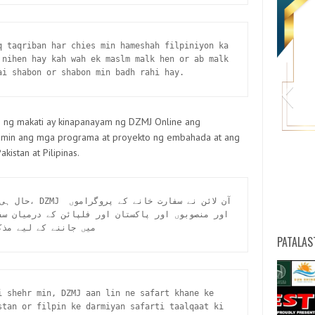
q taqriban har chies min hameshah filpiniyon ka 
 nihen hay kah wah ek maslm malk hen or ab malk 
ai shabon or shabon min badh rahi hay.
dn ng makati ay kinapanayam ng DZMJ Online ang
amin ang mga programa at proyekto ng embahada at ang
istan at Pilipinas.
HW
میں جاننے کے لیے مذک
PATALAS
i shehr min, DZMJ aan lin ne safart khane ke 
stan or filpin ke darmiyan safarti taalqaat ki 