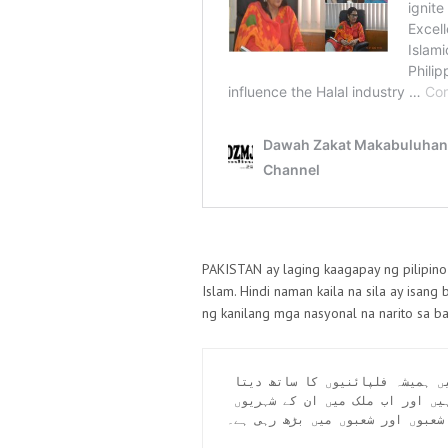
PAKISTAN ay laging kaagapay ng pilipino
Islam. Hindi naman kaila na sila ay isan
ng kanilang mga nasyonal na narito sa ba
پاکستان اسلامی عقیدے سے متعلق تقریباً ہر چیز میں ہمیشہ فلپائنیوں کا ساتھ دیتا 
رہا ہے۔ یہ کوئی راز نہیں ہے کہ وہ ایک مسلم ملک ہیں اور اب ملک میں ان کے شہریوں 
شعبوں اور شعبوں میں بڑھ رہی ہے۔