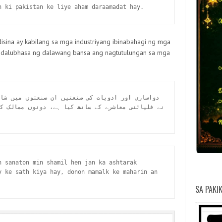
n ki pakistan ke liye aham daraamadat hay.
isina ay kabilang sa mga industriyang ibinabahagi ng mga
ga dalubhasa ng dalawang bansa ang nagtutulungan sa mga
PHILIPPINE DEPOSIT INSURANCE
HEAV
NATI
MARI
BUR
PHI
KOM
CLI
DE
DE
DE
NA
N
A
D
CORPORATION
A
NAT
 sanaton min shamil hen jan ka ashtarak 
y ke sath kiya hay, donon mamalk ke maharin an 
SA PAKI