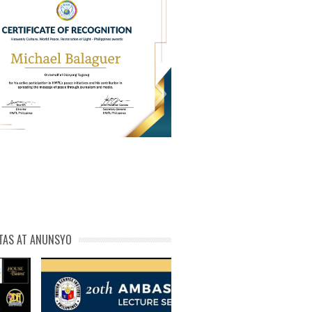
PL Cert of Recog_ Michael
michael phivolcs cert
Balaguer
TAS AT ANUNSYO