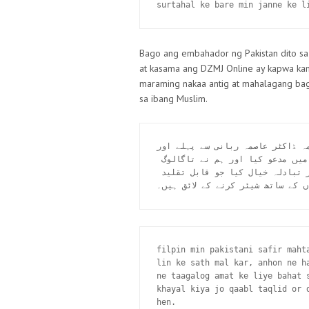
surtahal ke bare min janne ke l
Bago ang embahador ng Pakistan dito sa P
at kasama ang DZMJ Online ay kapwa kam
maraming nakaa antig at mahalagang ba
sa ibang Muslim.
فیر محترمہ ڈاکٹر عاصمہ ربانی سے پہلے اور
ساتھ مل کر، انہوں نے ہم دونوں کو سفارت خانے میں مدعو کیا اور ہم نے تاگالوگ 
امت کے لیے بہت سی چھونے والی اور اہم باتوں پر تبادلہ خیال کیا جو قابل تقلید 
 کے ساتھ شیئر کرنے کے لائق ہیں۔
filpin min pakistani safir maht
lin ke sath mal kar, anhon ne h
ne taagalog amat ke liye bahat s
khayal kiya jo qaabl taqlid or 
hen.