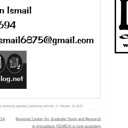
a
,
medisina
,
pakistan
,
palestina
,
zionista
//
Oktubre 16, 2025
 SA
Regional Center for Graduate Study and Research
in Agriculture (SEARCA) is now accepting