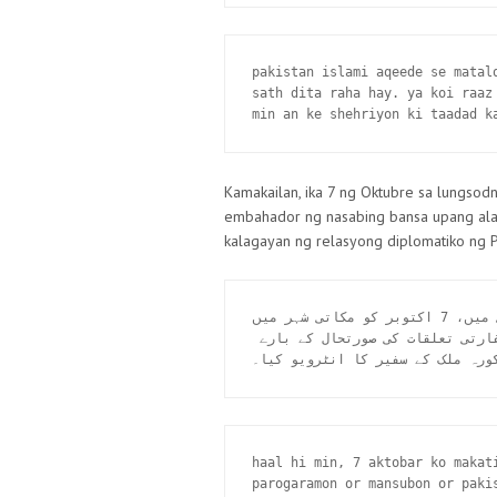
pakistan islami aqeede se matal
sath dita raha hay. ya koi raaz
min an ke shehriyon ki taadad k
Kamakailan, ika 7 ng Oktubre sa lungso
embahador ng nasabing bansa upang al
kalagayan ng relasyong diplomatiko ng Pak
حال ہی میں، 7 اکتوبر کو مکاتی شہر میں، DZMJ آن لائن نے سفارت خانے کے پروگراموں 
اور منصوبوں اور پاکستان اور فلپائن کے درمیان سفارتی تعلقات کی صورتحال کے بارے 
ورہ ملک کے سفیر کا انٹرویو کیا۔
haal hi min, 7 aktobar ko makat
parogaramon or mansubon or paki