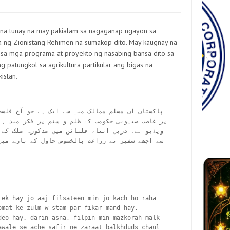
 na tunay na may pakialam sa nagaganap ngayon sa
wa ng Zionistang Rehimen na sumakop dito. May kaugnay na
sa mga programa at proyekto ng nasabing bansa dito sa
g patungkol sa agrikultura partikular ang bigas na
istan.
Messenger_creation_41EE90AB-
received_2589099828096569
1eee5
Messe
82894
vibe
go-
FB
3DDF-4C45-99D0-7F0CFF09C76D
4
 ek hay jo aaj filsateen min jo kach ho raha 
mat ke zulm w stam par fikar mand hay. 
deo hay. darin asna, filpin min mazkorah malk 
awale se ache safir ne zaraat balkhduds chaul 