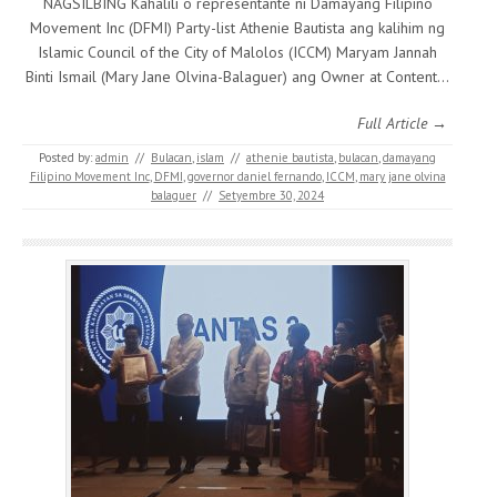
NAGSILBING Kahalili o representante ni Damayang Filipino
Movement Inc (DFMI) Party-list Athenie Bautista ang kalihim ng
Islamic Council of the City of Malolos (ICCM) Maryam Jannah
Binti Ismail (Mary Jane Olvina-Balaguer) ang Owner at Content…
Full Article →
Posted by:
admin
//
Bulacan
,
islam
//
athenie bautista
,
bulacan
,
damayang
Filipino Movement Inc
,
DFMI
,
governor daniel fernando
,
ICCM
,
mary jane olvina
balaguer
//
Setyembre 30, 2024