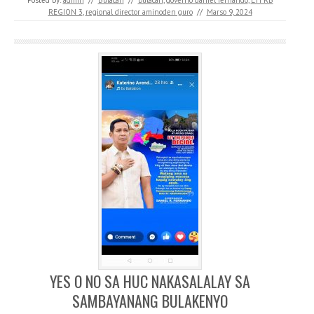
REGION 3
,
regional director aminoden guro
//
Marso 9, 2024
YES O NO SA HUC NAKASALALAY SA
SAMBAYANANG BULAKENYO