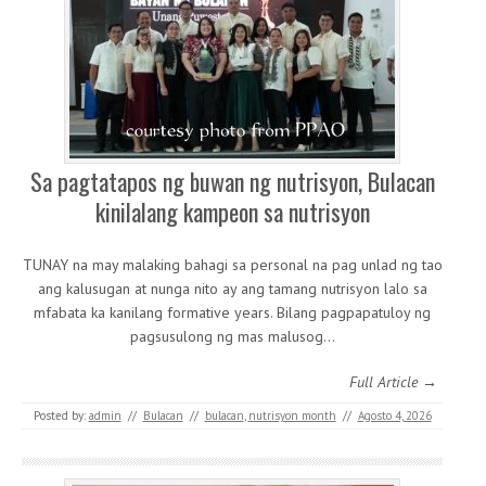
Sa pagtatapos ng buwan ng nutrisyon, Bulacan
kinilalang kampeon sa nutrisyon
TUNAY na may malaking bahagi sa personal na pag unlad ng tao
ang kalusugan at nunga nito ay ang tamang nutrisyon lalo sa
mfabata ka kanilang formative years. Bilang pagpapatuloy ng
pagsusulong ng mas malusog…
Full Article →
Posted by:
admin
//
Bulacan
//
bulacan
,
nutrisyon month
//
Agosto 4, 2026