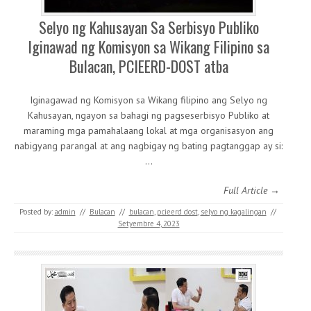
Selyo ng Kahusayan Sa Serbisyo Publiko
Iginawad ng Komisyon sa Wikang Filipino sa
Bulacan, PCIEERD-DOST atba
Iginagawad ng Komisyon sa Wikang filipino ang Selyo ng
Kahusayan, ngayon sa bahagi ng pagseserbisyo Publiko at
maraming mga pamahalaang lokal at mga organisasyon ang
nabigyang parangal at ang nagbigay ng bating pagtanggap ay si:
…
Full Article →
Posted by:
admin
//
Bulacan
//
bulacan
,
pcieerd dost
,
selyo ng kagalingan
//
Setyembre 4, 2023