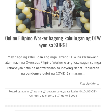
Online Filipino Worker bagong kahulugan ng OFW
ayon sa SURGE
May bago ng kahulugan ang mga letrang OFW na karaniwang
alam natin na Overseas Filipino Worker o ang katawagan sa mga
kababayan natin na nagtatrabaho sa ibayong dagat. Pagkaraan
ng pandemya dulot ng COVID-19 marami…
Full Article →
Posted by:
admin
//
agham
//
bulacan
,
davao
,
grace locsin
,
MALOLOS CITY
,
Quintin Que Jr
,
SURGE
//
Hulyo 6, 2024