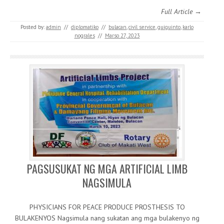
Full Article →
Posted by:
admin
//
diplomatiko
//
bulacan
,
civil service
,
guiguinto
,
karlo
nograles
//
Marso 27, 2023
PAGSUSUKAT NG MGA ARTIFICIAL LIMB
NAGSIMULA
PHYSICIANS FOR PEACE PRODUCE PROSTHESIS TO
BULAKENYOS Nagsimula nang sukatan ang mga bulakenyo ng