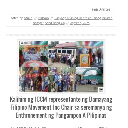
Full Article →
Posted by:
admin
//
Bulacan
//
Bagyong cruising Dante at Emong
,
bulacan
,
habagat
,
Send Bong Go
//
Agosto 5, 2025
Kalihim ng ICCM representante ng Damayang
Filipino Movement Inc Chair sa seremonya ng
Enthronement ng Pangampon A Pilipinas