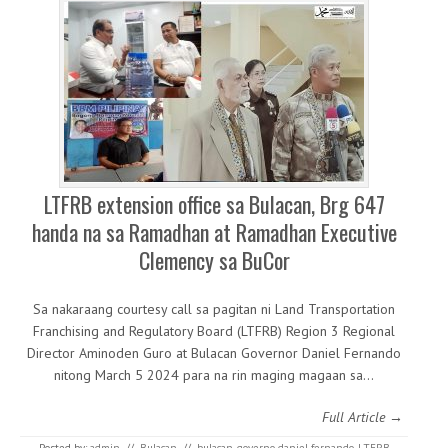
LTFRB extension office sa Bulacan, Brg 647
handa na sa Ramadhan at Ramadhan Executive
Clemency sa BuCor
Sa nakaraang courtesy call sa pagitan ni Land Transportation
Franchising and Regulatory Board (LTFRB) Region 3 Regional
Director Aminoden Guro at Bulacan Governor Daniel Fernando
nitong March 5 2024 para na rin maging magaan sa…
Full Article →
Posted by:
admin
//
Bulacan
//
bulacan
,
governo daniel fernando
,
LTFRB