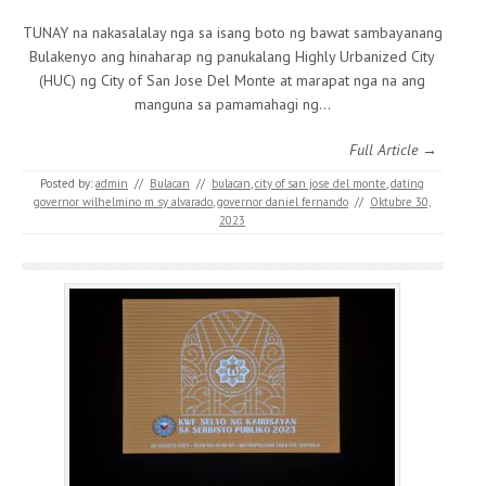
TUNAY na nakasalalay nga sa isang boto ng bawat sambayanang
Bulakenyo ang hinaharap ng panukalang Highly Urbanized City
(HUC) ng City of San Jose Del Monte at marapat nga na ang
manguna sa pamamahagi ng…
Full Article →
Posted by:
admin
//
Bulacan
//
bulacan
,
city of san jose del monte
,
dating
governor wilhelmino m sy alvarado
,
governor daniel fernando
//
Oktubre 30,
2023