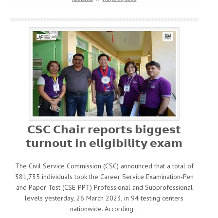
𝗖𝗦𝗖 𝗖𝗵𝗮𝗶𝗿 𝗿𝗲𝗽𝗼𝗿𝘁𝘀 𝗯𝗶𝗴𝗴𝗲𝘀𝘁
𝘁𝘂𝗿𝗻𝗼𝘂𝘁 𝗶𝗻 𝗲𝗹𝗶𝗴𝗶𝗯𝗶𝗹𝗶𝘁𝘆 𝗲𝘅𝗮𝗺
The Civil Service Commission (CSC) announced that a total of
381,735 individuals took the Career Service Examination-Pen
and Paper Test (CSE-PPT) Professional and Subprofessional
levels yesterday, 26 March 2023, in 94 testing centers
nationwide. According…