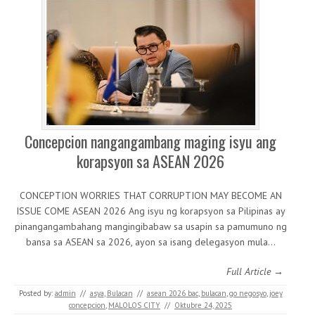
Concepcion nangangambang maging isyu ang
korapsyon sa ASEAN 2026
CONCEPTION WORRIES THAT CORRUPTION MAY BECOME AN
ISSUE COME ASEAN 2026 Ang isyu ng korapsyon sa Pilipinas ay
pinangangambahang mangingibabaw sa usapin sa pamumuno ng
bansa sa ASEAN sa 2026, ayon sa isang delegasyon mula…
Full Article →
Posted by:
admin
//
asya
,
Bulacan
//
asean 2026 bac
,
bulacan
,
go negosyo
,
joey
concepcion
,
MALOLOS CITY
//
Oktubre 24, 2025