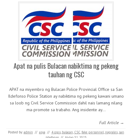
Apat na pulis Bulacan nabiktima ng pekeng
tauhan ng CSC
APAT na miyembro ng Bulacan Police Provincial Office sa San
Ildefonso Police Station ay nabiktima ng pekeng kawani umano
sa loob ng Civil Service Commission dahil nais lamang nilang
ma-promote sa trabaho. Ang insidente ay…
Full Article →
Posted by:
admin
//
asya
//
4 cops
,
bulacan
,
CSC
,
fake personnel
,
nograles
,
san
ildefonso
//
Hulyo 31, 2023