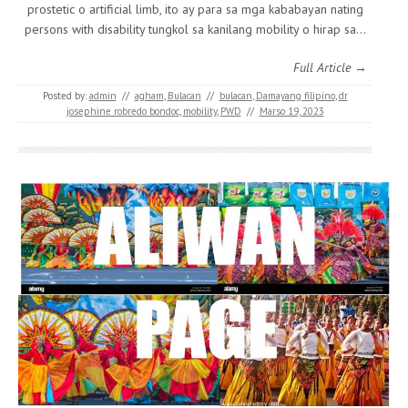
prostetic o artificial limb, ito ay para sa mga kababayan nating
persons with disability tungkol sa kanilang mobility o hirap sa…
Full Article →
Posted by:
admin
//
agham
,
Bulacan
//
bulacan
,
Damayang filipino
,
dr
josephine robredo bondoc
,
mobility
,
PWD
//
Marso 19, 2023